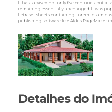
It has survived not only five centuries, but al
remaining essentially unchanged. It was popu
Letraset sheets containing Lorem Ipsum pas
publishing software like Aldus PageMaker in
Detalhes do Im