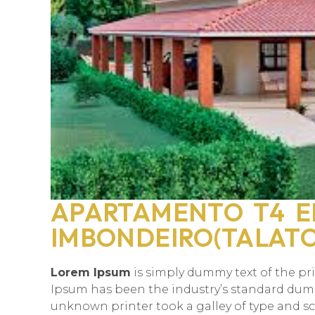
APARTAMENTO T4 
IMBONDEIRO(TALAT
Lorem Ipsum
is simply dummy text of the pr
Ipsum has been the industry’s standard dumm
unknown printer took a galley of type and s