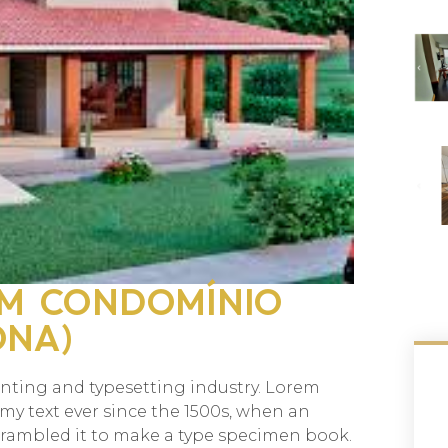
EM CONDOMÍNIO
ONA)
inting and typesetting industry. Lorem
y text ever since the 1500s, when an
crambled it to make a type specimen book.